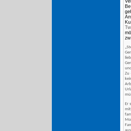
Ve
Be
g
A
Ku
Tw
mö
zwa
„St
Ger
lie
Ger
und
Zu 
ke
Ar
Url
müs
Er 
mi
fam
Mot
Fa
aus