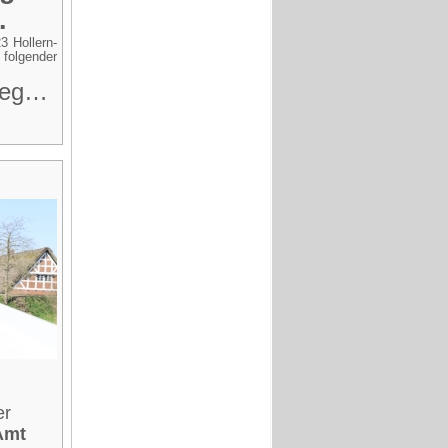
.
3 Hollern-
 folgender
 weg…
er
Amt