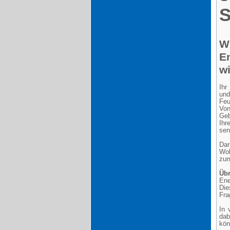
S
W
En
wi
Ihr
und
Feu
Von
Geb
Ihr
sen
Dar
Woh
zum
Üb
Ene
Die
Fra
In 
dab
kön