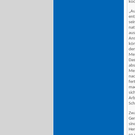
koo
„Au
ent
sei
nat
aus
Ans
kön
den
Mel
Das
abs
Me
nac
fer
mac
sic
Arb
Sch
Zwa
Ger
si
Her
so 