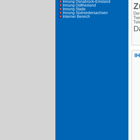
Innung Osnabrück-Emsland
Z
Innung Ostfriesland
Innung Stade
Innung Südniedersachsen
Der
Interner Bereich
Twi
Tel
D
I