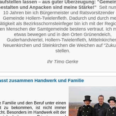
aufstellen lassen – a
us guter Überzeugung: "Gemei
estalten und Anpacken sind meine Stärke!"
Seit nu
10 Jahren bin ich Bürgermeister und Ratsvorsitzender 
Gemeinde Hollern-Twielenfleth. Dadurch und durch me
ätigkeit als Bezirksschornsteinfeger bin ich mit der Regi
en Menschen der Samtgemeinde bestens vertraut. Ich 
etwas bewegen und in den Orten Grünendeich,
Guderhandviertel, Hollern-Twielenfleth, Mittelnkirche
Neuenkirchen und Steinkirchen die Weichen auf "Zukun
stellen.
Ihr Timo Gerke
asst zusammen Handwerk und Familie
e Familie und den Beruf unter einen
t zu bekommen, ist nicht immer
icht. Besonders im Handwerk eilt der