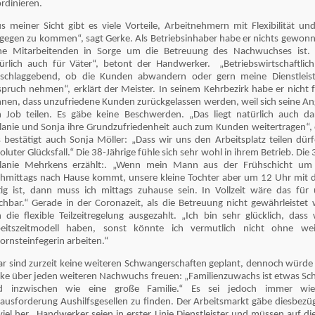
rdinieren.
s meiner Sicht gibt es viele Vorteile, Arbeitnehmern mit Flexibilität un
gegen zu kommen“, sagt Gerke. Als Betriebsinhaber habe er nichts gewon
ne Mitarbeitenden in Sorge um die Betreuung des Nachwuchses ist. „
ürlich auch für Väter“, betont der Handwerker. „Betriebswirtschaftlich
schlaggebend, ob die Kunden abwandern oder gern meine Dienstleis
pruch nehmen“, erklärt der Meister. In seinem Kehrbezirk habe er nicht f
nen, dass unzufriedene Kunden zurückgelassen werden, weil sich seine An
 Job teilen. Es gäbe keine Beschwerden. „Das liegt natürlich auch da
anie und Sonja ihre Grundzufriedenheit auch zum Kunden weitertragen“, e
 bestätigt auch Sonja Möller: „Dass wir uns den Arbeitsplatz teilen dürf
oluter Glücksfall.“ Die 38-Jährige fühle sich sehr wohl in ihrem Betrieb. Die 
lanie Mehrkens erzählt:. „Wenn mein Mann aus der Frühschicht um
hmittags nach Hause kommt, unsere kleine Tochter aber um 12 Uhr mit d
tig ist, dann muss ich mittags zuhause sein. In Vollzeit wäre das für 
hbar.“ Gerade in der Coronazeit, als die Betreuung nicht gewährleistet 
h die flexible Teilzeitregelung ausgezahlt. „Ich bin sehr glücklich, dass
eitszeitmodell haben, sonst könnte ich vermutlich nicht ohne wei
ornsteinfegerin arbeiten.“
r sind zurzeit keine weiteren Schwangerschaften geplant, dennoch würde 
ke über jeden weiteren Nachwuchs freuen: „Familienzuwachs ist etwas Sch
nd inzwischen wie eine große Familie.“ Es sei jedoch immer wie
ausforderung Aushilfsgesellen zu finden. Der Arbeitsmarkt gäbe diesbezüg
viel her. Handwerker seien in erster Linie Dienstleister und müssen auf d