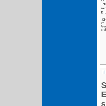
Ter
mit
Ent
„Ki
im 
Ger
sic
T
E