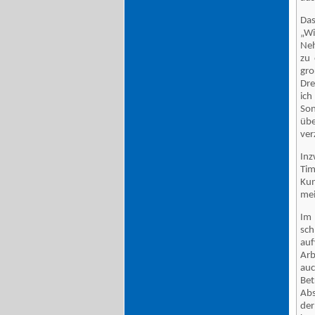
Das
„Wi
Neh
zu 
gro
Dre
ich
Son
übe
ver
Inz
Tim
Kun
mei
Im 
sch
auf
Arb
au
Bet
Abs
de