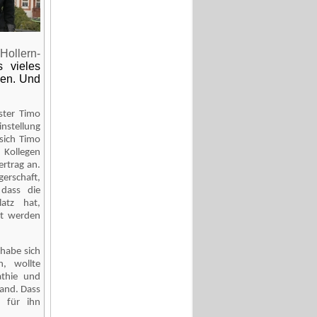
ollern-
s vieles
len. Und
ister Timo
nstellung
 sich Timo
 Kollegen
ertrag an.
erschaft,
 dass die
latz hat,
ut werden
 habe sich
, wollte
athie und
tand. Dass
 für ihn