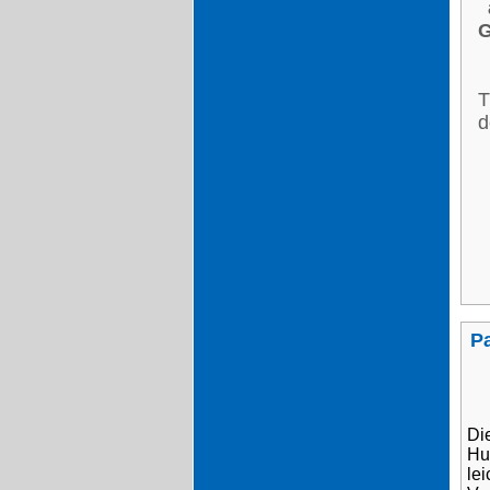
G
T
d
P
Di
Hu
le