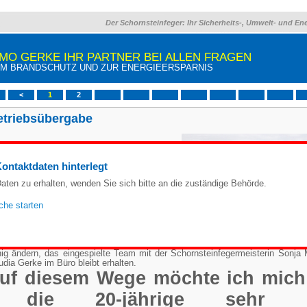
Der Schornsteinfeger: Ihr Sicherheits-, Umwelt- und En
IMO GERKE IHR PARTNER BEI ALLEN FRAGEN
M BRANDSCHUTZ UND ZUR ENERGIEERSPARNIS
<
1
2
etriebsübergabe
be Kunden*innen,
ontaktdaten hinterlegt
h zwanzig Jahren Selbstständigkeit in der
mtgemeinde Lühe habe ich jetzt den
aten zu erhalten, wenden Sie sich bitte an die zuständige Behörde.
ornsteinfegerbetrieb an meine Mitarbeiterin
anie Mehrkens übergeben. Durch die Wahl
he starten
m hauptamtlichen Bürgermeister der
mtgemeinde Lühe zum 01.11. gebe ich
nen Schornsteinfegerbetrieb auf. Ich bin
r glücklich über die Nachfolgerin. Für die
den und den Partnerfirmen wird sich nur
ig ändern, das eingespielte Team mit der Schornsteinfegermeisterin Sonja 
udia Gerke im Büro bleibt erhalten.
uf diesem Wege möchte ich mich
die 20-jährige sehr g