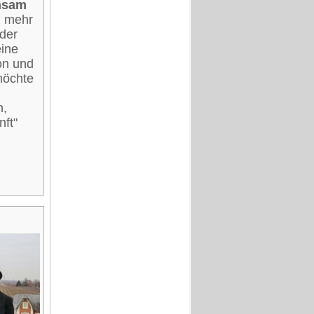
nsam
n mehr
der
ine
on und
möchte
n,
ft"