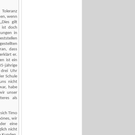
d Toleranz
nen, wenn
Dies gilt
 ist doch
tungen in
eststellen
gestellten
ran, dass
rklärt er.
en ist ein
35-jährige
 drei Uhr
er Schule
uns nicht
war, habe
 wir unser
teres als
sich Timo
önes, wir
der eine
lich nicht
ie Kunden,