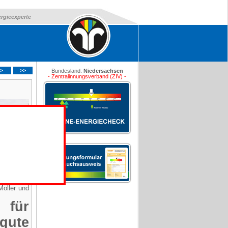
ergieexperte
>
>>
Bundesland:
Niedersachsen
- Zentralinnungsverband (ZIV) -
Möller und
 für
ute