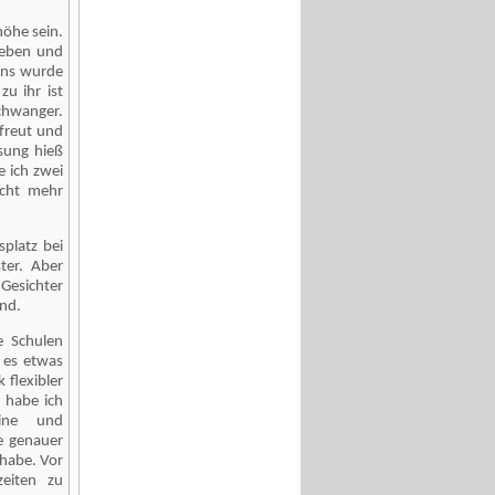
höhe sein.
Geben und
ens wurde
u ihr ist
chwanger.
efreut und
sung hieß
e ich zwei
icht mehr
platz bei
ter. Aber
Gesichter
lnd.
e Schulen
 es etwas
 flexibler
 habe ich
mine und
e genauer
habe. Vor
zeiten zu