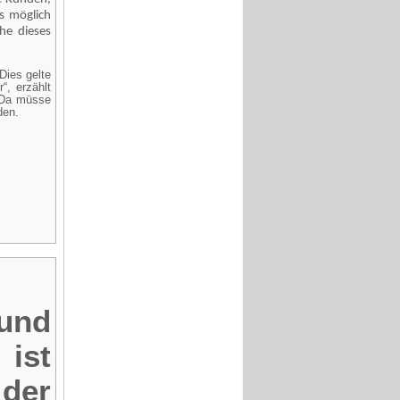
s möglich
he dieses
Dies gelte
“, erzählt
“ Da müsse
erden.
und
 ist
der