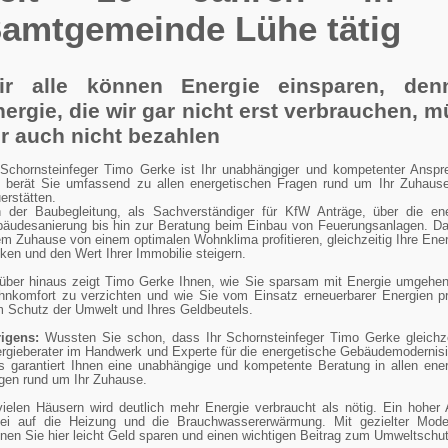
amtgemeinde Lühe tätig
ir alle können Energie einsparen, den
ergie, die wir gar nicht erst verbrauchen, 
r auch nicht bezahlen
 Schornsteinfeger Timo Gerke ist Ihr unabhängiger und kompetenter Anspr
 berät Sie umfassend zu allen energetischen Fragen rund um Ihr Zuhause
erstätten.
 der Baubegleitung, als Sachverständiger für KfW Anträge, über die ene
äudesanierung bis hin zur Beratung beim Einbau von Feuerungsanlagen. Da
em Zuhause von einem optimalen Wohnklima profitieren, gleichzeitig Ihre Ene
ken und den Wert Ihrer Immobilie steigern.
über hinaus zeigt Timo Gerke Ihnen, wie Sie sparsam mit Energie umgehen
nkomfort zu verzichten und wie Sie vom Einsatz erneuerbarer Energien pro
 Schutz der Umwelt und Ihres Geldbeutels.
rigens:
Wussten Sie schon, dass Ihr Schornsteinfeger Timo Gerke gleichz
rgieberater im Handwerk und Experte für die energetische Gebäudemodernisi
s garantiert Ihnen eine unabhängige und kompetente Beratung in allen ene
gen rund um Ihr Zuhause.
vielen Häusern wird deutlich mehr Energie verbraucht als nötig. Ein hoher An
ei auf die Heizung und die Brauchwassererwärmung. Mit gezielter Moder
nen Sie hier leicht Geld sparen und einen wichtigen Beitrag zum Umweltschut