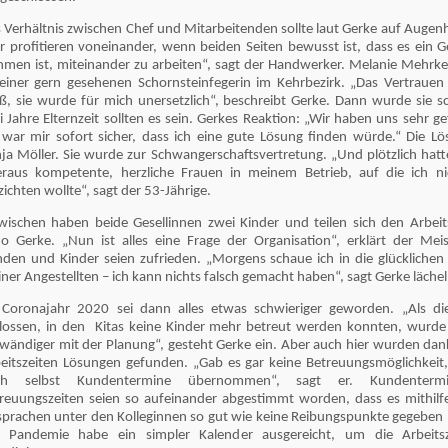
 Verhältnis zwischen Chef und Mitarbeitenden sollte laut Gerke auf Augen
r profitieren voneinander, wenn beiden Seiten bewusst ist, dass es ein 
men ist, miteinander zu arbeiten“, sagt der Handwerker. Melanie Mehrk
einer gern gesehenen Schornsteinfegerin im Kehrbezirk. „Das Vertrauen z
ß, sie wurde für mich unersetzlich“, beschreibt Gerke. Dann wurde sie s
i Jahre Elternzeit sollten es sein. Gerkes Reaktion: „Wir haben uns sehr g
 war mir sofort sicher, dass ich eine gute Lösung finden würde.“ Die Lö
ja Möller. Sie wurde zur Schwangerschaftsvertretung. „Und plötzlich hatt
raus kompetente, herzliche Frauen in meinem Betrieb, auf die ich n
zichten wollte“, sagt der 53-Jährige.
wischen haben beide Gesellinnen zwei Kinder und teilen sich den Arbeits
o Gerke. „Nun ist alles eine Frage der Organisation“, erklärt der Meis
den und Kinder seien zufrieden. „Morgens schaue ich in die glücklichen 
ner Angestellten – ich kann nichts falsch gemacht haben“, sagt Gerke läche
Coronajahr 2020 sei dann alles etwas schwieriger geworden. „Als di
lossen, in den Kitas keine Kinder mehr betreut werden konnten, wurde
wändiger mit der Planung“, gesteht Gerke ein. Aber auch hier wurden dank
eitszeiten Lösungen gefunden. „Gab es gar keine Betreuungsmöglichkeit,
ch selbst Kundentermine übernommen“, sagt er. Kundenter
reuungszeiten seien so aufeinander abgestimmt worden, dass es mithilf
prachen unter den Kolleginnen so gut wie keine Reibungspunkte gegeben 
r Pandemie habe ein simpler Kalender ausgereicht, um die Arbeits