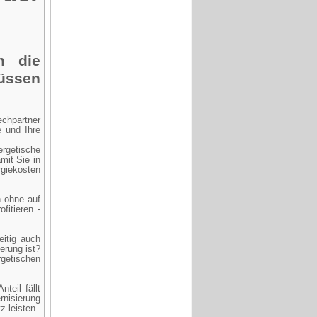
n die
müssen
echpartner
 und Ihre
rgetische
mit Sie in
rgiekosten
 ohne auf
fitieren -
eitig auch
erung ist?
rgetischen
teil fällt
nisierung
z leisten.