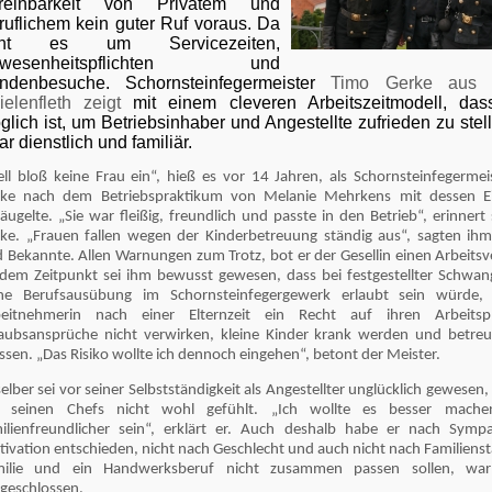
reinbarkeit von Privatem und
ruflichem kein guter Ruf voraus. Da
eht es um Servicezeiten,
nwesenheitspflichten und
ndenbesuche. Schornsteinfegermeister
Timo Gerke aus H
ielenfleth zeigt
mit einem cleveren Arbeitszeitmodell, das
glich ist, um Betriebsinhaber und Angestellte zufrieden zu stel
r dienstlich und familiär.
ell bloß keine Frau ein“, hieß es vor 14 Jahren, als Schornsteinfegerme
ke nach dem Betriebspraktikum von Melanie Mehrkens mit dessen Ei
bäugelte. „Sie war fleißig, freundlich und passte in den Betrieb“, erinnert
ke. „Frauen fallen wegen der Kinderbetreuung ständig aus“, sagten ihm
 Bekannte. Allen Warnungen zum Trotz, bot er der Gesellin einen Arbeitsv
dem Zeitpunkt sei ihm bewusst gewesen, dass bei festgestellter Schwang
ine Berufsausübung im Schornsteinfegergewerk erlaubt sein würde,
beitnehmerin nach einer Elternzeit ein Recht auf ihren Arbeitsp
aubsansprüche nicht verwirken, kleine Kinder krank werden und betre
sen. „Das Risiko wollte ich dennoch eingehen“, betont der Meister.
selber sei vor seiner Selbstständigkeit als Angestellter unglücklich gewesen,
t seinen Chefs nicht wohl gefühlt. „Ich wollte es besser machen
ilienfreundlicher sein“, erklärt er. Auch deshalb habe er nach Symp
ivation entschieden, nicht nach Geschlecht und auch nicht nach Familiens
milie und ein Handwerksberuf nicht zusammen passen sollen, war
geschlossen.